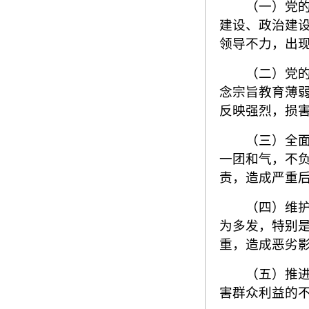
（一）党的领
建设、政治建
领导不力，出
（二）党的建
念宗旨教育薄
反映强烈，损
（三）全面从
一团和气，不
责，造成严重
（四）维护党
为多发，特别
重，造成恶劣
（五）推进党
害群众利益的