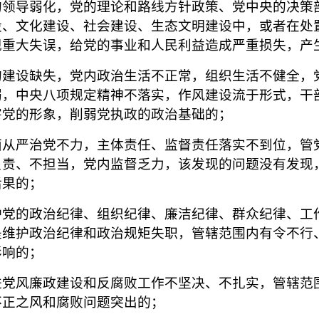
导弱化，党的理论和路线方针政策、党中央的决策部
设、文化建设、社会建设、生态文明建设中，或者在处
现重大失误，给党的事业和人民利益造成严重损失，产
设缺失，党内政治生活不正常，组织生活不健全，党
弱，中央八项规定精神不落实，作风建设流于形式，干
害党的形象，削弱党执政的政治基础的；
严治党不力，主体责任、监督责任落实不到位，管党
负责、不担当，党内监督乏力，该发现的问题没有发现
后果的；
的政治纪律、组织纪律、廉洁纪律、群众纪律、工作
是维护政治纪律和政治规矩失职，管辖范围内有令不行
影响的；
风廉政建设和反腐败工作不坚决、不扎实，管辖范围
不正之风和腐败问题突出的；