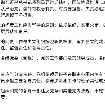
彻习近平总书记系列重要讲话精神，围绕协调推进“四
面从严治党，做到有权必有责、有责要担当、失责必追
践行忠诚干净担当。
问责工作应当坚持的原则：依规依纪、实事求是，失
、层层落实责任。
问责工作是由党组织按照职责权限，追究在党的建设
责任、监督责任和领导责任。
级党委（党组）、党的工作部门及其领导成员，各级
应当分清责任。党组织领导班子在职责范围内负有全
成员承担主要领导责任，参与决策和工作的班子其他成
织和党的领导干部违反党章和其他党内法规，不履行
问责：