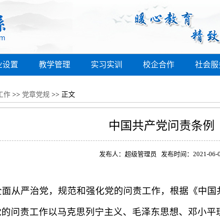
业设置
教学管理
实习实训
校企合作
社会服
工作
>>
党章党规
>> 正文
中国共产党问责条例
发布人：超级管理员 发布时间：2021-06-0
面从严治党，规范和强化党的问责工作，根据《中国
问责工作以马克思列宁主义、毛泽东思想、邓小平理