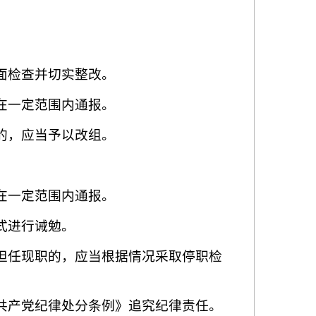
面检查并切实整改。
在一定范围内通报。
的，应当予以改组。
在一定范围内通报。
式进行诫勉。
任现职的，应当根据情况采取停职检
产党纪律处分条例》追究纪律责任。