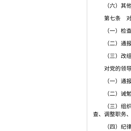
（六）其他应
第七条 对党
（一）检查。
（二）通报。
（三）改组。
对党的领导干
（一）通报。
（二）诫勉。
（三）组织调
查、调整职务
（四）纪律处