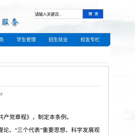
务
学生管理
招生就业
校友专栏
7
共产党章程》，制定本条例。
论、“三个代表”重要思想、科学发展观