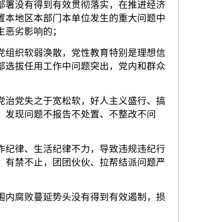
署没有得到有效贯彻落实，在推进经济
置本地区本部门本单位发生的重大问题中
生恶劣影响的；
组织软弱涣散，党性教育特别是理想信
部选拔任用工作中问题突出，党内和群众
治党失之于宽松软，好人主义盛行、搞
，发现问题不报告不处置、不整改不问
纪律、生活纪律不力，导致违规违纪行
、有禁不止，团团伙伙、拉帮结派问题严
内腐败蔓延势头没有得到有效遏制，损