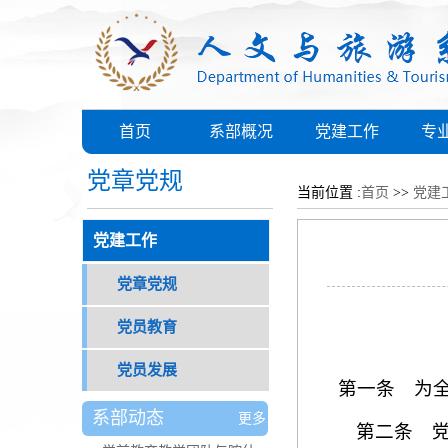
首页
系部概况
党建工作
专
党章党规
当前位置 :
首页
>>
党建
党建工作
党章党规
党员教育
党员发展
第一条 为全
系部动态
更多
第二条 党的