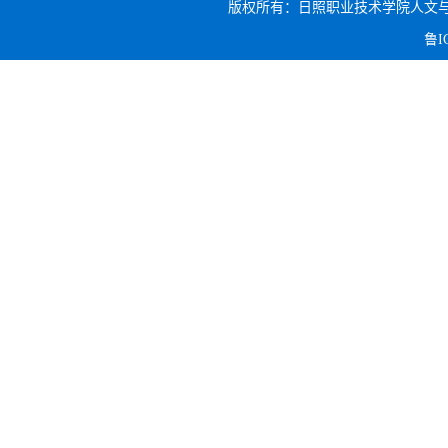
版权所有：日照职业技术学院人文与旅游系 电话:
鲁I