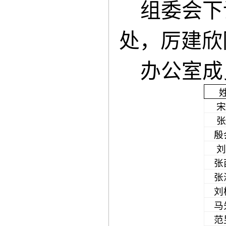
组委会下
处，厉建欣
办公室成
宋
张
殷
刘
张
张
刘
马
范