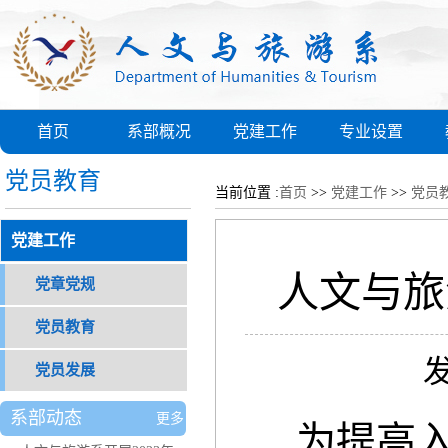
首页
系部概况
党建工作
专业设置
党员教育
当前位置 :
首页
>>
党建工作
>>
党员
党建工作
人文与旅
党章党规
党员教育
发
党员发展
系部动态
更多
为提高入