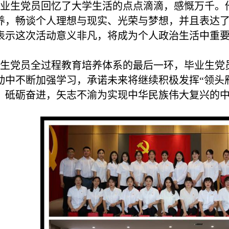
生党员回忆了大学生活的点点滴滴，感慨万千。
养，畅谈个人理想与现实、光荣与梦想，并且表达
表示这次活动意义非凡，将成为个人政治生活中重
党员全过程教育培养体系的最后一环，毕业生党员
动中不断加强学习，承诺未来将继续积极发挥“领头
、砥砺奋进，矢志不渝为实现中华民族伟大复兴的