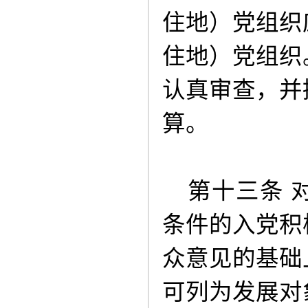
住地）党组织
住地）党组织
认真审查，并
算。
第十三条
条件的入党积
众意见的基础
可列为发展对