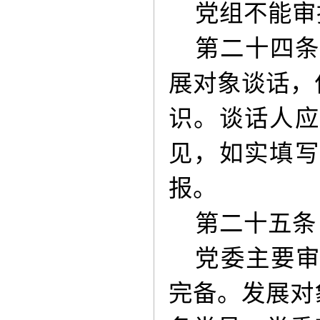
党组不能审
第二十四条
展对象谈话，
识。谈话人应
见，如实填写
报。
第二十五条
党委主要
完备。发展对