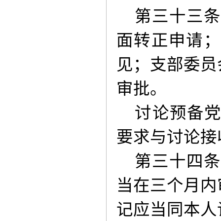
第三十三条
面转正申请；
见；支部委员
审批。
讨论预备
要求与讨论接
第三十四条
当在三个月内
记应当同本人