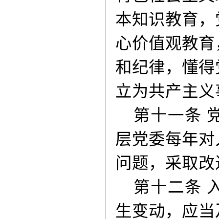
本知识教育，
心价值观教育
和纪律，懂得
立为共产主义
第十一条
层党委每年对
问题，采取改
第十二条
生变动，应当