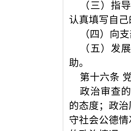
（三）指
认真填写自己
（四）向支
（五）发
助。
第十六条
政治审查
的态度；政治
守社会公德情