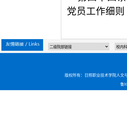
党员工作细则
版权所有：日照职业技术学院人文与旅游系 电话:
鲁I