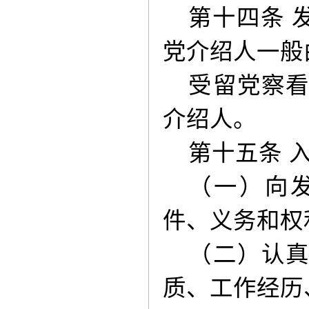
第十四条
党介绍人一般
受留党察
介绍人。
第十五条
（一）向
件、义务和权
（二）认
质、工作经历