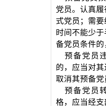
党员。认真履
式党员；需要
时间不能少于
备党员条件的
预备党员
的，应当对其
取消其预备党
预备党员
格，应当经支