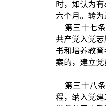
时，如认为有
六个月。转为
第三十七条
共产党入党志
书和培养教育
案的，建立党
第三十八条
程，纳入党建