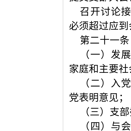
召开讨论
必须超过应到
第二十一条
（一）发
家庭和主要社
（二）入
党表明意见；
（三）支部
（四）与