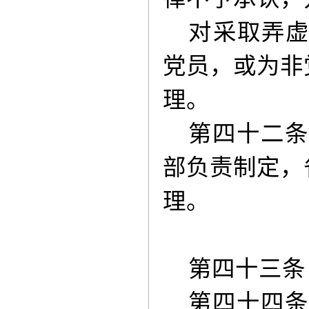
对采取弄
党员，或为非
理。
第四十二条
部负责制定，
理。
第四十三条
第四十四条