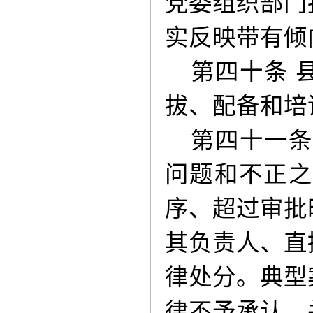
党委组织部门
实反映带有倾
第四十条
拔、配备和培
第四十一条
问题和不正之
序、超过审批
其负责人、直
律处分。典型
律不予承认，